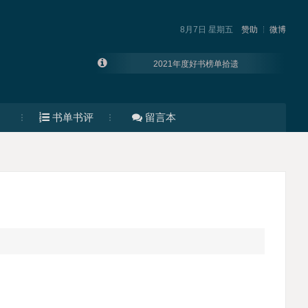
8月7日 星期五
赞助
微博
2021年度好书榜单拾遗
这9本书彻底改变了我的思维模式
200本值得跪读的优秀书籍
书单书评
留言本
大厂运营都在看的书
资源帝 | 2023年度好书榜单合集
2022年度好书70个+92个2021年度好书榜单合集