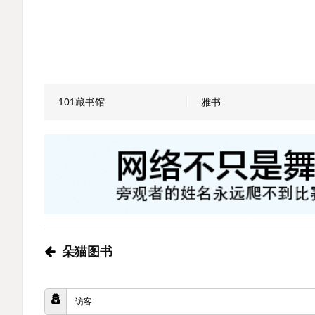
101藏书馆
雅书
朵猫图书