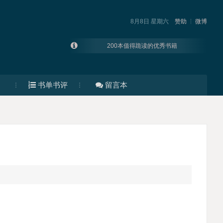
8月8日 星期六
赞助
微博
200本值得跪读的优秀书籍
大厂运营都在看的书
资源帝 | 2023年度好书榜单合集
2022年度好书70个+92个2021年度好书榜单合集
书单书评
留言本
2021年度好书榜单拾遗
这9本书彻底改变了我的思维模式