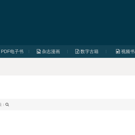
PDF电子书
杂志漫画
数字古籍
视频书
址：