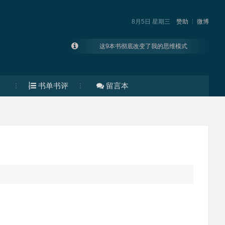
8月5日 星期三
赞助
微博
这9本书彻底改变了我的思维模式
200本值得跪读的优秀书籍
大厂运营都在看的书
书单书评
留言本
资源帝 | 2023年度好书榜单合集
2022年度好书70个+92个2021年度好书榜单合集
2021年度好书榜单拾遗