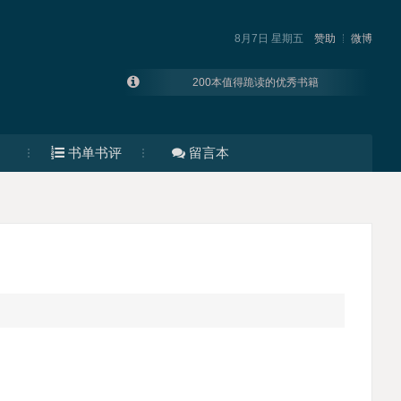
8月7日 星期五
赞助
微博
200本值得跪读的优秀书籍
大厂运营都在看的书
资源帝 | 2023年度好书榜单合集
书单书评
留言本
2022年度好书70个+92个2021年度好书榜单合集
2021年度好书榜单拾遗
这9本书彻底改变了我的思维模式