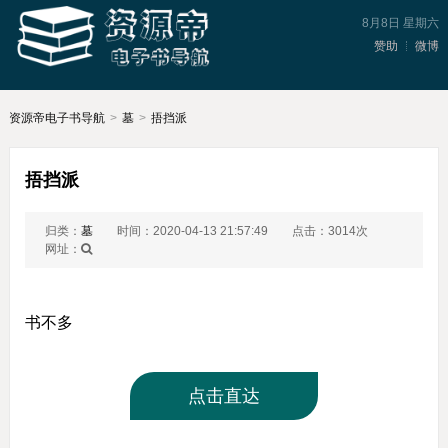
8月8日 星期六
赞助
微博
资源帝电子书导航
>
墓
>
捂挡派
捂挡派
归类：
墓
时间：2020-04-13 21:57:49
点击：3014次
网址：
书不多
点击直达